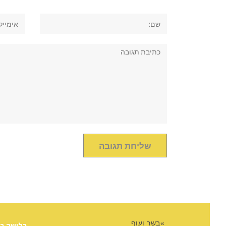
שם:
אימייל
תגובה:
בשר ועוף
בלושה ב