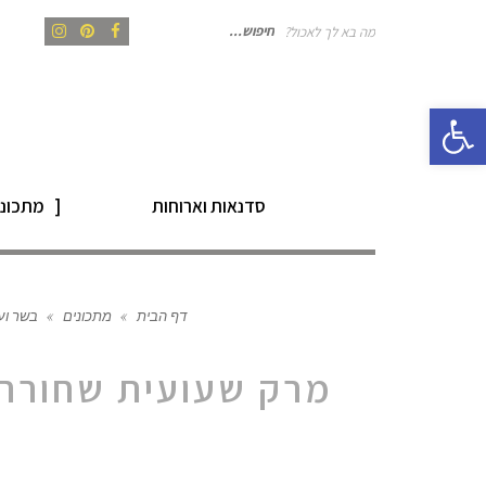
מה בא לך לאכול?
חיפוש
Instagram
Pinterest
Facebook
פתח סרגל נגישות
עבור:
סדנאות וארוחות
מתכוני
דף הבית
»
מתכונים
»
בשר וע
מרק שעועית שחורה ו