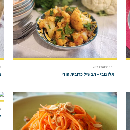
8 בפברואר 2023
20 באו
אלו גובי – תבשיל כרובית הודי
ב
19 באפ
ל