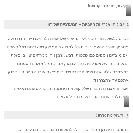
בקיצור, חובה לבקר שם!
דילק,
2. גבינות ואנרגיות חיוביות – המעדנייה של רוזי
בורקס
טורקי
בכניסה לשוק, בצד השמאלי והחיצוני שלו שוכנת לה מעדנייה נהדרת ולא
אסלי
מספיק מוכרת לטעמי. שם תוכלו למצוא אוסף ענק של גבינות מכל העולם
וגם מוצרים נוספים כמו פסטות, דבש, שמן זית וממרחים שווים. בעלת
המקום רוזי היא אטרקציה בפני עצמה, אם התמזל מזלכם והגעתם
במשמרת שלה אתם צפויים לקבל שירות מפצצת אנרגיה חיובית שתפנק
אתכם עד שתצרחו די.
אגב, היא גם בת העדה שלי, קווקזית מהממת ממש. כשאתם מגיעים
מגידו לה שאלונה הבת של מינה שלחה אתכם.
רוזי
3. והשוק מה איתו?
מדגמנת
לצד
בתור גרגרנית מן המניין שמתי לב לתופעה מעט משונה בכל הנוגע