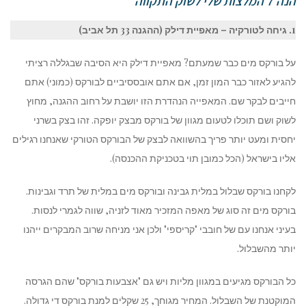
הנה 7 המלצות שלי לשוק התקווה
1. גיחה לטורקיה – מאפיית דילק (ההגנה 33 תל אביב)
על בורקס מים כבר שמעתם? מאפיית דילק היא הסיבה שבגללה רציתי
להגיע לאזור כבר המון זמן, אם אתם אובססיביים לבורקס (כמוני) אתם
חייבים לבקר שם. המאפייה הנהדרת הזו יושבת על רחוב ההגנה, מחוץ
לשוק ושם תוכלו לטעום מגוון של בורקס מבצק יופקה. זהו בצק בשרני
יחסית ומעט יותר פריך בהשוואה לבצק של הבורקס הטורקי שאנחנו רגילים
אליו בישראל (הכל כמובן תוי בטכניקת ההכנסה).
לקחנו בורקס שבלול במלית גבינה ובורקס מים במלית של תרד וגבינות.
בורקס מים זה סוג של מאפה המזכיר מאוד לזניה, שווה לגמרי לנסות.
בעיני אנחנו עם של חובבי "קריספי" ולכן אני מניחה שרוב המבקרים ייהנו
יותר מהשבלול.
כל הבורקס מגיעים במגוון מליות ויש גם "אצבעות בורקס" שהם הגרסה
המוקטנת של השבלול. המחיר מגוחך, 25 שקלים למנת בורקס די גדולה.