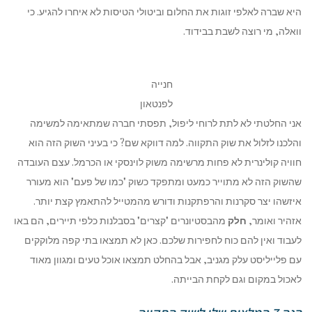
היא שברה לאלפי זוגות את החלום וביטולי הטיסות לא איחרו להגיע. כי
וואלה, מי רוצה לשבת בבידוד.
חנייה
לפנטאון
אני החלטתי לא לתת לרוחי ליפול, תפסתי חברה שמתאימה למשימה
והלכנו לזלול את שוק התקווה. למה דווקא שם? כי בעיני השוק הזה הוא
חוויה קולינרית לא פחות מרשימה משוק לוינסקי או הכרמל. עצם העובדה
שהשוק הזה לא מתוייר כמעט ומתפקד כשוק "כמו של פעם" הוא מעורר
איזשהו יצר סקרנות והרפתקנות ודורש מהמטייל להתאמץ קצת יותר.
אזהיר ואומר,
חלק
מהבסטיונרים "קצרים" בסבלנות כלפי תיירים, הם באו
לעבוד ואין להם כוח לחפירות שלכם. כאן לא תמצאו בתי קפה מלוקקים
עם פלייליסט עלק מגניב, אבל בהחלט תמצאו אוכל טעים ומגוון מאוד
לאכול במקום וגם לקחת הבייתה.