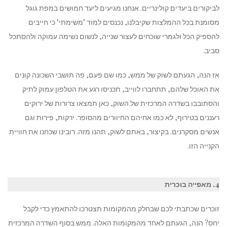
הגבינות
לביקורים ביעדים קולינריים. אנחנו מגיעים ליעד חמושים במפת גוגל
שלה
מסומנת בכל ההמלצות שקיבלנו, נכנסים למוד "משימתי" כי חייבים
להספיק הכל ולגמרי שוכחים לעצור שנייה, לנשום נשימה עמוקה ולהסתכל
סביב.
אז הנה, הגעתם לשוק של ממש, כמו שם פעם, פה תושבי השכונה קונים
את האוכל שלהם, תתחברו לווייב, תכניסו רגע את הטלפון עמוק לתיק
והסתובבו בשדרה המרכזית של השוק, כאן תמצאו צרורות של ירוקים
רעננים בטירוף, לא כמו אחיהם החיוורים מהסופר. ירקות, פירות וגם
אנשים מסקרנים. בקיצור, באתם לשוק, תהנו מזה. רובינו שכחנו את חוויית
הקנייה הזו.
4. מאפייה בוכרית
זוכרים שכתבתי לכם שבחלק מהמקומות תצטרכו להתאמץ כדי לקבל
יחס? הנה, הגעתם לאחד מהמקומות האלה. ממש בסוף השדרה המרכזית