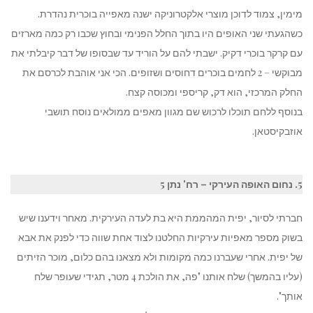
מימין, צמוד לדוכן מוצרי אלקטרוניקה ישנה מאפייה בוכרית נהדרת.
כשהגעתי שני האופים היו בתוך החלל הפנימי ובחוץ שכבו רק כמה מארזים
עם קרקר בוכרי דקיק. ישבתי להם על הוריד עד שבסופו של דבר קיבלתי את
מבוקשי – 2 לחמים בוכרים דחוסים ושזופים. הכי אני אוהבת לכרסם את
החלק המרכזי, הוא דק, קריספי ומכוסה קצח.
בנוסף ללחם תוכלו לרכוש שם מגוון מאפים ממולאים נוסח תושבי
אוזבקיסטאן.
5. נחום האופה העירקי – רח' נתן 5
חברתי לסיור, יפית המהממת היא בת לעדה העירקית. מאחר וידענו שיש
בשוק מספר מאפיות עירקיות החלטנו לצוד אחת שווה כדי לפנק את אבא
של יפית. אחרי שעברנו כמה מקומות ולא מצאנו בהם כלום, מוכר הזיתים
(עליו בהמשך) שלח אותנו "פה, את הולכת 4 מטר, תגידי שעופר שלח
אותך".