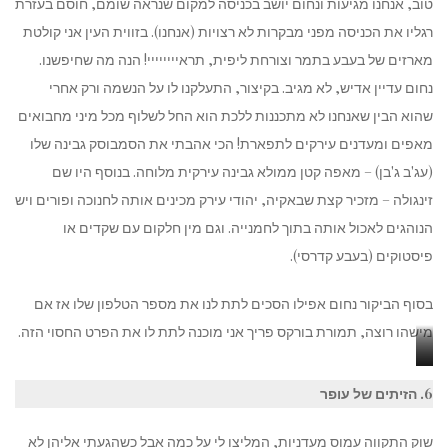
טוב, אנחנו מגיעות ונחום יושב בכניסה למקום שנראה שומם, חוסם בעזרת
רגליו את הכניסה מפני מבקרות לא רצויות (אנחנו). בזווית העין אני קולטת
מארזים של בעבע בתמר וצורחת ליפית, תראיייייייי! הנה מה שחיפשנו.
נחום עדיין אדיש, לא מגיב. בקיצור, התעלקנו לו על הנשמה ורק אחרי
שהוא הבין שאנחנו לא מתכננות ללכת הוא החל לשלוף מכל מיני מחבואים
מאפים ומעדנים עירקים לתפארת! הכי אהבתי את הסמבוסק גבינה שלו
(עג'ב ג'בן) – מאפה קטן ממולא גבינה עירקית מלוחה. בנוסף היו שם
זינגולה – מזכיר קצת שבאקיה, יהודי עירק מכינים אותה לחנוכה ופורים ויש
הנוהגים לאכול אותה בתוך לחמנייה. וגם מין חלקום עם שקדים או
פיסטוקים (בעבע קדרסי).
בסוף הביקור נחום אפילו הסכים לתת לנו את מספר הטלפון שלו אז אם
מישהו רוצה, תמורת בורקס פריך אני מוכנה לתת לו את הפרט החסוי הזה.
צד
נחום
6. הזיתים של עופר
ימין
וסמבוסק
זנגולה,
הגבינה
שוק התקווה עמוס מעדניות, המליצו לי על כמה אבל כשהגעתי אליהן לא