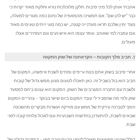
צד
שלו
אהבתי אותן לכל מיני סיבות. חלקן מלוכלכות נורא וחלקת מאוד יקרות כי
שמאל
כבר "יש להן שם". אם תמשיכו מהמאפיה של נחום כמה מטרים למעלה,
החלקום
מצד ימין שלכם תראו מעדנייה קטנה, יש כמה סוגי זיתים טעימים מאוד
העירקי
וגם עמבה למי שאוהב. עופר עצמו הוא איש נעים וגם המחירים אצלו
מעולים.
7. חביב מלך הקובות – הקראחנה של שוק התקווה
אחרי סיבוב בשוק אתם בטח עייפים ומתים לשבת איפשהו, המקום של
חביב הוא בול בשביל זה. כאן תאכלו לטעום מגוון ממש גדול של קובות
ולשבת עם החברה המגניבים של השוק. המקום הוא עצום ביחס למסעד
שוק ולפי מה שהסביר לי עובד המקום ביום שישי בבוקר – צהריים המקום
הופך לטברנה עירקית של ממש עם מוזיקה ועשרות מבקרים מהשכונה
שבאים לשבת, להתעדכן בחדשות השבועיות וגם לאכול צלחת קובה לפני
שבת.
בגלל שהיינו מפוצצות מאוכל לקחנו הביית קובה חמו – דיסקית גדולה של