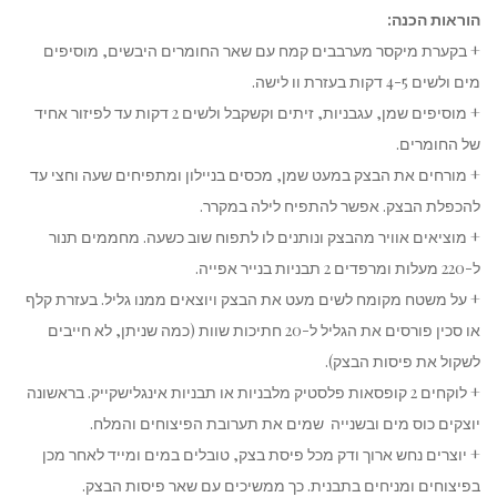
הוראות הכנה:
+ בקערת מיקסר מערבבים קמח עם שאר החומרים היבשים, מוסיפים
מים ולשים 4-5 דקות בעזרת וו לישה.
+ מוסיפים שמן, עגבניות, זיתים וקשקבל ולשים 2 דקות עד לפיזור אחיד
של החומרים.
+ מורחים את הבצק במעט שמן, מכסים בניילון ומתפיחים שעה וחצי עד
להכפלת הבצק. אפשר להתפיח לילה במקרר.
+ מוציאים אוויר מהבצק ונותנים לו לתפוח שוב כשעה. מחממים תנור
ל-220 מעלות ומרפדים 2 תבניות בנייר אפייה.
+ על משטח מקומח לשים מעט את הבצק ויוצאים ממנו גליל. בעזרת קלף
או סכין פורסים את הגליל ל-20 חתיכות שוות (כמה שניתן, לא חייבים
לשקול את פיסות הבצק).
+ לוקחים 2 קופסאות פלסטיק מלבניות או תבניות אינגלישקייק. בראשונה
יוצקים כוס מים ובשנייה שמים את תערובת הפיצוחים והמלח.
+ יוצרים נחש ארוך ודק מכל פיסת בצק, טובלים במים ומייד לאחר מכן
בפיצוחים ומניחים בתבנית. כך ממשיכים עם שאר פיסות הבצק.