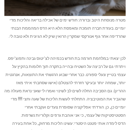
מטרה מנוסחת היטב וברורה: חודש ימים של אכילה בריאה והליכות מדי
יומיים. בעזרת חברה תומכת ומאפסת הלא היא הדס המהממת הבנתי
שהרדיפה אחר גוף אנורקסי שמקרין הרואין שיק לא הגיונית ולא טובה לי.
לכן יצאתי במלחמת חורמה בת חודש בכמיהה לצ'יטוס גבינה ותפוצ'יפס.
ויתרתי גם על רביצה על השטיח ובהייה בתקרה תוך חלומות בהקיץ על
עצמי בטייץ ונעלי ספורט. כבר אחרי שבוע הרגשתי את התוצאות, אנרגטית
יותר, שמחה יותר ובעיקר חזרתי להצטלם (אישו שסחבתי איתי מאז
ההריון). גם הסביבה החלה לשים לב לשינוי ואמרו לי שאני נראת מעולה מה
שהגביר את המוטיבציה. התחלתי לעשות הליכות של שעה וחצי !!!!! מדי
יומיים כן, כן. הורדתי אפליקציה שסופרת צעדים ועקבתי אחרי
הסטטיסטיקות של עצמי, כי אני אוהבת גרפים וקלוריות נשרפות.
הדס לימדה אותי פטנט היסטרי: עשינו הליכות מרחוק, כל אחת בעירה