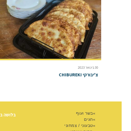
30 בינואר 2023
צ'יבורקי CHIBUREKI
בשר ועוף
בלושה ב
חגים
טבעוני / צמחוני