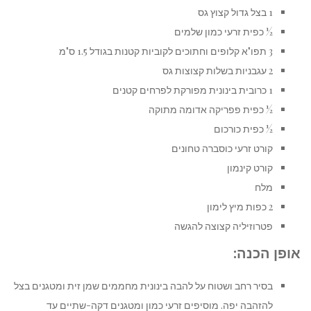
1 בצל גדול קצוץ גס
½ כפית זרעי כמון שלמים
3 תפו"א קלופים וחתוכים לקוביות קטנות בגודל 1.5 ס"מ
2 עגבניות בשלות קצוצות גס
1 כרובית בינונית מפורקת לפרחים קטנים
½ כפית פפריקה אדומה מתוקה
½ כפית כורכום
קורט זרעי כוסברה טחונים
קורט קינמון
מלח
2 כפות מיץ לימון
פטרוזיליה קצוצה להגשה
אופן הכנה:
בסיר רחב ושטוח על להבה בינונית מחממים שמן זית ומטגנים בצל
להזהבה יפה. מוסיפים זרעי כמון ומטגנים דקה-שתיים עד