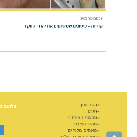
9 בנובמבר 2021
קורזה – כיסונים שמשגעים את יהודי קווקז
בשר ועוף
בלושה ב
חגים
טבעוני / צמחוני
מהיר ועצבני
מאפים מלוחים
מטבח קווקזי ושו"ת