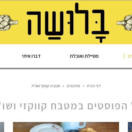
ם
מטיילת ואוכלת
דברו איתי
דף הבית
»
מתכונים
»
מטבח קווקזי ושו"ת
הפוסטים ב
מטבח קווקזי ושו