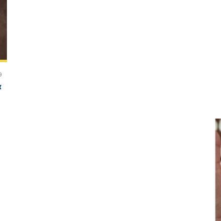
9 בדצמבר 
צ