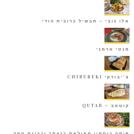
אלו גובי – תבשיל כרובית הודי
מנטי ארמני
צ'יבורקי CHIBUREKI
קוטאב – QUTAB
פיתה כוסמין ממולאת בזעתר וגבינת חמד