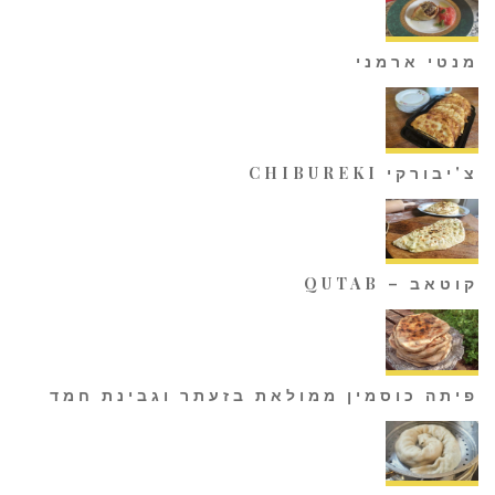
מנטי ארמני
צ'יבורקי CHIBUREKI
קוטאב – QUTAB
פיתה כוסמין ממולאת בזעתר וגבינת חמד