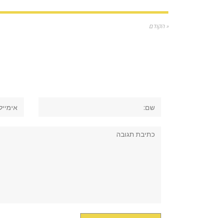
« הקודם
שם:
אימייל
תגובה: