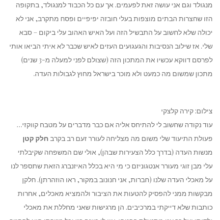
מנגולד וגם אני עושה זאת לפעמים. אך עם כל הכבוד למנגולד, בתקופה
הזו שחצרות הבתים מוצפות בעלי חובזה יפיפיים ופסח מתקרב, אני לא
יכולה שלא לחשוב על התבשיל הזה ועל האיש האהוב עלי ביקום – סבא
שלי. אז שילוב הנסיבות והגעגועים העזים לאיש שכבר לא איתי הביאו אותי
לפרסם דווקא עכשיו את המתכון הזה (שצולם לפני למעלה מ-3 שנים)
מתכון שמשום מה כמעט ולא מוכר בישראל מחוץ לגבולות העדה.
צילום: קירה קלצקי
עוד נקודה שחשוב לי להתיחס אליה אם כבר מדברים על מטבח קווקזי…
פעולת התיעוד שלי משום מה מצליחה לעורר זעם רב בקרב
חלק קטן
מנשות העדה (בדרך כלל הצעירות שבהן), אולי שם המשפחה שקיבלתי
עלי מבן זוגי מעורר אנטגוניזם כי מי היא בכלל האיזנברג הזאת שתספר לנו
על מאכלי העדה שלנו (חברות, אני חנונוב במקור, ראו הוזהרתן). חלקן
מבקשות ממני להפסיק להטעות את הציבור ולהמציא מאכלים, אחרות
כותבות שלא דייקתי במרכיבים. הן מרגישות שאני מחללת את מאכלי