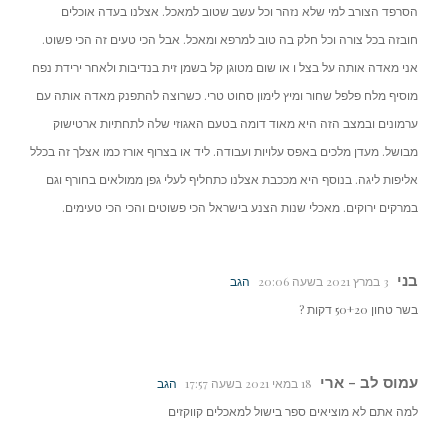
הסרפד הצורב למי שלא נזהר וכל עשב שטוב למאכל. אצלנו בעדה אוכלים
חובזה בכל צורה וכל חלק בה טוב למרפא ומאכל. אבל הכי טעים זה הכי פשוט.
אני מאדה אותה על בצל ו או שום מטוגן קל בשמן זית בנדיבות ולאחר ירידת נפח
מוסיף מלח פלפל שחור ומיץ לימון סחוט טרי. כשרוצה להתפנק מאדה אותה עם
ערמונים ובמצב הזה היא מאוד דומה בטעם האגוזי שלה לתחתיות ארטישוק
מבושל. מעדן מלכים באפס עלויות ועבודה. ליד או בצרוף אורז כמו אצלך זה בכלל
אליפות ליגה. בנוסף היא מככבת אצלנו כתחליף לעלי גפן ממולאים בחורף וגם
במרקים ירוקים. מאכלי שנות הצנע בישראל הכי פשוטים והכי הכי טעימים.
בני
3 במרץ 2021 בשעה 20:06
הגב
בשר טחון 50+20 דקות ?
עמוס לב - ארי
18 במאי 2021 בשעה 17:57
הגב
למה אתם לא מוציאים ספר בישול למאכלים קווקזים