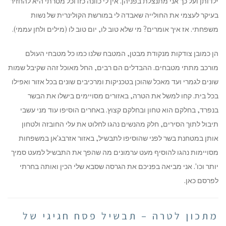
ילדותן ועל כך אני מתנצלת בפניהן. אין לי כוונה כזו וכל מטרתי היא להחזיר
בעיקר לעצמי את החולייה שאבדה לי במורשת הקולינרית של נשות
משפחתי. אז איך אומרים? מי שלא טוב לו, יום טוב לו (מילים ולחן עממי).
הן כמובן צודקות מנקודת מבטן, המטבח שלנו כמו כל מטבחי העולם
מורכב מתתי מטבחים. ההבדלים הם רבים, החל מאוכל זהה שקיבל שמות
שונים לגמרי ועד מאכל שהוכן בטכניקות ומרכיבים שונים בכל אזור ואפילו
בכל בית. קחו למשל את הטרה, באזורים מסויימים בישלו את הבשר
בנפרד, בחלקם הוא טחון ובחלקם קצוץ. באחרים הוסיפו עוד מני עשבי
תיבול לתוך הסירים, חלק מהנשים נהגו לחלוט את עלי החובזה ולטחון
אותן במטחנת בשר לפני שהוסיפו לתבשיל, באזור אזרבג'אן במשפחות
מסויימות נהגו להוסיף מעט ערמונים מה שהפך את התבשיל למעט סמיך
יותר וכו'. אני מביאה בפניכם את הגרסה שסבא שלי הכין ואותה בחרתי
לפרסם כאן.
מתכון לטרה – תבשיל פסח חגיגי של