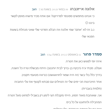
אלונה אייזנברג
19 במאי 2021 בשעה 7:15
הגב
כי אנחנו מחפשים ספונסר לפרוייקט? אם אתה מכיר מישהו מוזמן לקשר
ביננו 🙂
נ.ב זה לא "אתם" שמי אלונה וזה הבלוג הפרטי שלי שאני מנהלת בשעות
הפנאי שלי
סמדר פרגר
12 באוגוסט 2022 בשעה 1:14
הגב
איזה יופי לפגוש כאן את הטרה.
אצלנו, סבתי ע'ה (רבקה בן-ברוך לבית יוחננוב) היתה מבשלת טרה כל השנה,
בדרך כלל בלי בשר (זה היה שמור לחויאגושט) כנראה מטעמי תקציב.
אחד הזיכרונות הכי יפים שלי זה הטיולים עם סבתא לקטוף את עלי החובזה
(חלמית בעברית).
אני, שאוהבת מאוד חמוץ, הייתי מקבלת חצי לימון רק בשבילי לסחוט מעל הטרה
המהבילה ולהתענג על כל ביס.
יישר כח על היוזמה הנהדרת. עלי והצליחי.