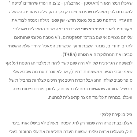
שאכלו אנשי האזור (דאגסטן – אזרבג'אן – צ'צניה ועוד) שיהודים "סיפחו"
למטבחם לבין מאכלים שהיו נפוצים רק בקרב הקהילה היהודית. השאלה
הזו עדיין מרחפת סביב כל מאכל חדש-ישן שאני מגלה ומנסה לצוד את
מקורותיו. לאחר מיפוי
ראשוני
שערכתי נראה שרוב המאכלים שגדלתי
עליהם מצויים אי שם במרכז הספקטרום, ז"א מטבח מקומי שהותאם
לחגים יהודיים, מנהגי השבת וחוקי הכשרות. המאכל היחיד שלא הרגשתי
סביבו את המחלוקת הוא
הטרה (TARA)
.
למשפחה הגרעינית שלי לא היה שום קשר ליהדות מלבד חג הפסח (על אף
שאמי וסבי הגיעו ממשפחות דתיות), אני לא זוכרת את מה שסבא שלי
סיפר סביב שולחן החג אבל זוכרת היטב איך חיכינו לצלחות מהבילות של
תבשיל החובזה שמוגשות בתחילת הארוחה, לתוכן פוררנו פיסות מצה
ואכלנו במהירות כל עוד המצה קראנצ'ית למחצה.
צילום: קירה קלצקי
אצלנו בבית טרה היה שמור רק לחג הפסח ומעולם לא בישלו אותו בימי
חול, כשעלינו ארצה גיליתי שנשות העדה מחליפות את עלי החובזה בעלי