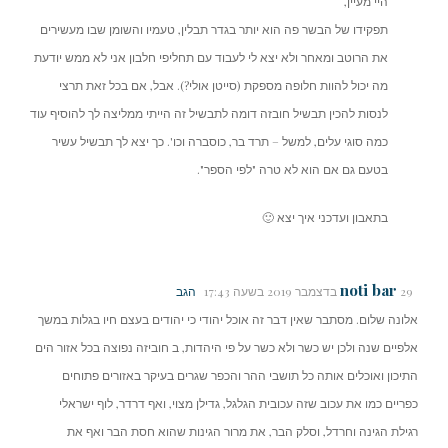
היי מעיין,
תפקידו של הבשר פה הוא יותר בגדר תבלין, טעמיו והשומן שבו מעשירים
את הרוטב ומאחר ולא יצא לי לעבוד עם תחליפי חלבון אני לא ממש יודעת
מה יכול להוות חלופה מספקת (סייטן אולי?). אבל, אם בכל זאת תרצי
לנסות להכין תבשיל חובזה דומה לתבשיל זה הייתי ממליצה לך להוסיף עוד
כמה סוגי עלים, למשל – תרד בר, כוסברה וכו'. כך יצא לך תבשיל עשיר
בטעם גם אם הוא לא טרה "לפי הספר".
בתאבון ועדכני איך יצא 🙂
noti bar
29 בדצמבר 2019 בשעה 17:43
הגב
אלונה שלום. מסתבר שאין דבר זה אוכל יהודי כי יהודים בעצם חיו בגלות במשך
אלפיים שנה ולכן יש כשר ולא כשר על פי היהדות, ב חוביזה נפוצה בכל אזור הים
התיכון ואוכלים אותה כל תושבי ההר והכפר שגרים בעיקר באזורים פתוחים
כפריים כמו את עכוב שזה עכובית הגלגל, גדילן מצוי, ואף דרדר, לוף ישראלי
רגילת הגינה וחרדל, וסלק הבר, את מרור הגינות שהוא חסת הבר ואף את