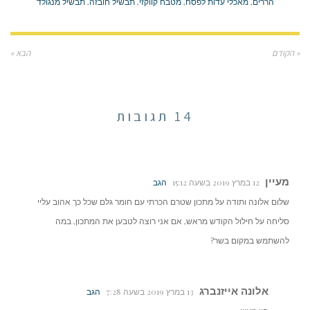
הררים
,
מאכלי עדות לפסח
,
מטבח קווקזי
,
תבשיל חובזה
,
תבשיל מנגולד
« הקודם
הבא »
14 תגובות
מעיין
12 במרץ 2019 בשעה 15:12
הגב
שלום אלונה ותודה על מתכון שטרם הכרתי עם חומר גלם שכל כך אהוב עליי
סליחה על חילול הקודש מראש, אם אני רוצה לטבען את המתכון, במה
להשתמש במקום בשר?
אלונה אייזנברג
13 במרץ 2019 בשעה 7:28
הגב