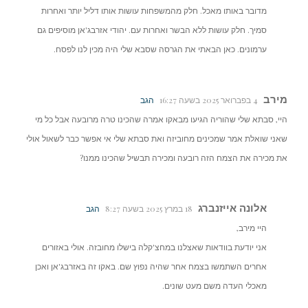
מדובר באותו מאכל. חלק מהמשפחות עושות אותו דליל יותר ואחרות
סמיך. חלק עושות ללא הבשר ואחרות עם. יהודי אזרבג'אן מוסיפים גם
ערמונים. כאן הבאתי את הגרסה שסבא שלי היה מכין לנו לפסח.
מירב
4 בפברואר 2025 בשעה 16:27
הגב
היי, סבתא שלי שהוריה הגיעו מבאקו אמרה שהכינו טרה מרובעה אבל כל מי
שאני שואלת אמר שמכינים מחוביזה ואת סבתא שלי אי אפשר כבר לשאול אולי
את מכירה את הצמח הזה רובעה ומכירה תבשיל שהכינו ממנו?
אלונה אייזנברג
18 במרץ 2025 בשעה 8:27
הגב
היי מירב,
אני יודעת בוודאות שאצלנו במחצ'קלה בישלו מחובזה. אולי באזורים
אחרים השתמשו בצמח אחר שהיה נפוץ שם. באקו זה באזרבג'אן ואכן
מאכלי העדה משם מעט שונים.