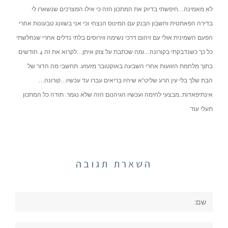
לא מאמינה…חיפשתי בדיוק את המתכון הזה כי אילו המצרכים שנשארו לי
בדירה הפאתטית וחשבון הבנק עם המינוס הנצחי וכי אני בשוונג טבעונות אחרי
הפעם השמינית אולי עם זיהום דרכי נשימה ווירוסים בלתי נדלים אחרי שנחלשתי
כל כך כשנדבקתי בקורונה…ומה שכתבת על צוק איתן…לקרוא את זה 4 חודשים
בתוך מלחמת הזוועות אחרי השבעה באוקטובר מזעזע. תחשבי מה הדור של
הבת שלך בלי עין הרע שליט"א שיהיו בריאים עברו עד עכשיו…קורונה…
אינתיפאדות..מבצעי לחימה ועכשיו הגיהנום הזה שלא נגמר. תודה כל המתכון
תעלי עוד
השארת תגובה
שם:
אימייל