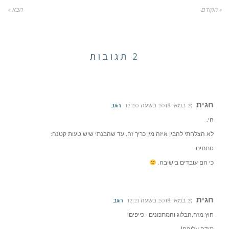
« הקודם
הבא »
2 תגובות
חגית
25 במאי 2018 בשעה 12:20
הגב
הי,
לא הצלחתי להבין איזה מין כריך זה, עד שהבנתי שיש טעות קטנה:
סתתים.
כי הם עובדים בישיבה.
חגית
25 במאי 2018 בשעה 12:21
הגב
חוץ מזה,הבלוג והמתכונים -כייפים!
תודה עליהם!