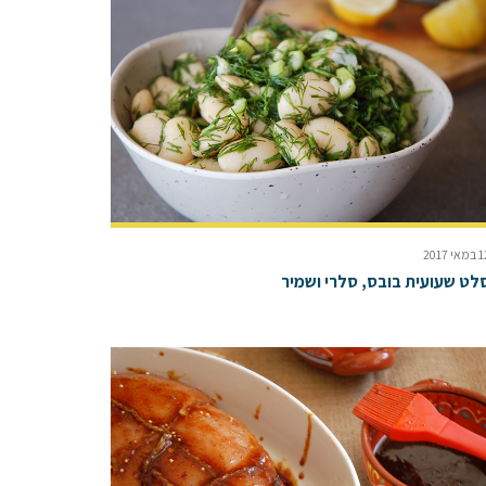
אי 2017
לט שעועית בובס, סלרי ושמיר