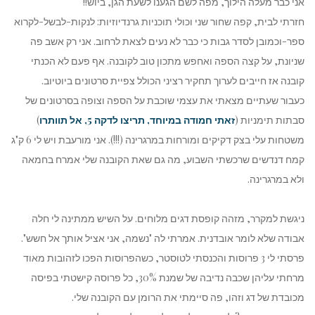
אני כבר מעלה הילוך, מפה לשם הגענו לשעת הגן, ביוש!!
חזרתי לבית, קפה שחור שני וכולי תוכניות גרנדיוזיות: לנקות-לבשל-לקרוא
ספר-וכמובן לסדר גבות כי כבר לא נעים לצאת לרחוב. אני רק אשב פה
שניונת, על קצה הספה ואחפש מתכון טוב לקובנה. אף פעם לא הכנתי
קובנה אז חייבים לערוך תחקיר רציני הכולל צפיית סרטונים ביוטיוב.
כעבור שעתיים מצאתי את עצמי שוכבת על הספה וצופה בסרטונים של
סבתות תימניות (
זאתי חמודה במיוחד, תריצו לדקה 5, אל תוותרו
)
משטחות עלי בצק דקיקים ומורחות במרגרינה (!!!). אני מורעבת ויש לי 6 ק"ג
קמח דנדשים שרכשתי השבוע, מה גם שאת הקובנה שלי אמרח בחמאה
ולא במרגרינה.
ניגשת למקרר, מזהה קופסת דגים מלוחים. על השיש ממתינה לי חלה
אבודה שלא לומר אובדנית. אמרתי לה "נשמה, אני אציל אותך אל חשש".
פרסתי לי 3 פרוסות והכנסתי לטוסטר, כשהפרוסות הפכו לזהובות מאוד
מרחתי עליהן שכבה נדיבה של שמנת 30%, כל פרוסה קישטתי בפיסה
מכובדת של דג וזהו, פה סיימתי את הרומן עם הקובנה שלי.