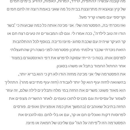
מה קובנה עכשיו? להתפיח, לרדד, למרוח, לאפות, להזיע. בימים חמים
של קיץ וצאצאית מתרוצצת בבית כל מה שאני באמת רוצה זה לחם חמים
וקריספי עם משהו קריר מעל.
ואז נזכרתי בה, הפסטרמה שלי. אני מכינה אותה כל כמה שבועות כי "בשר
הודו זה טוב לילדה", ככה אמרו לי. וגם לנו המבוגרים זה טעים רצח חם או
קר העיקר שיהיה עם שכבת סחוג-מיונז נדיבה. בנוסף לכל ההתלהבות
הזאת נזכרתי שכבר צילמתי מתכון פסטרמה לפני כשנה רק שהתעצלתי
לפרסם אותו. בטח כי הייתי עסוקה לרפרש את דפי האינסטגרם במצוד
אחר החתול החמוד בתבל או משהו בסגנון.
את הפסטרמה שלי אני מכינה מחזה הודו לא רק כי הוא בריא יותר,
בהשוואה לחזה עוף הוא קל יותר לעבודה (חזה עוף מתייבש מהר). התהליך
הוא מאוד פשוט: משרים את החזה במי מלח ותבלינים לילה שלם, זה עוזר
לשמור על עסיסיות וגם מכניס לתוכו טעמים. לאחר ההשריה מצפים את
החזה בתיבול שאוהבים (בהמשך אתן כמה אופציות) ואופים. פורסים
לפרוסות דקות ואוכלים חם או קר, עם או בלי לחם. נסו להכניס את
הפסטרמה הזו ל"פיתה על הגז" עם שליכט של חמאה או מיונז.