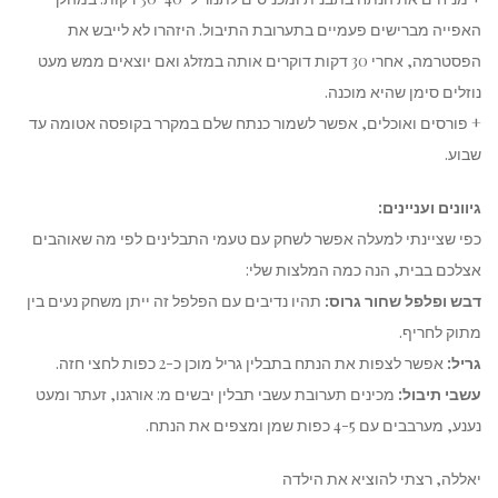
האפייה מברישים פעמיים בתערובת התיבול. היזהרו לא לייבש את
הפסטרמה, אחרי 30 דקות דוקרים אותה במזלג ואם יוצאים ממש מעט
נוזלים סימן שהיא מוכנה.
+ פורסים ואוכלים, אפשר לשמור כנתח שלם במקרר בקופסה אטומה עד
שבוע.
גיוונים ועניינים:
כפי שציינתי למעלה אפשר לשחק עם טעמי התבלינים לפי מה שאוהבים
אצלכם בבית, הנה כמה המלצות שלי:
דבש ופלפל שחור גרוס:
תהיו נדיבים עם הפלפל זה ייתן משחק נעים בין
מתוק לחריף.
גריל:
אפשר לצפות את הנתח בתבלין גריל מוכן כ-2 כפות לחצי חזה.
עשבי תיבול:
מכינים תערובת עשבי תבלין יבשים מ: אורגנו, זעתר ומעט
נענע, מערבבים עם 4-5 כפות שמן ומצפים את הנתח.
יאללה, רצתי להוציא את הילדה