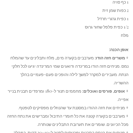
1 כף סויה
2 כפות שמן זית
1 כפית גרגרי חרדל
1/2 כפית פלפל שחור גרוס
מלח
אופן הכנה:
+
משרים חזה הודו:
מערבבים בקערה מים, מלח ותבלינים עד שהמלח
נמס. מניחים חזה הודו במרינדה ודואגים שמי המרינדה יגיעו לכל חלקי
הנתח. מעבירים למקרר למשך לילה והופכים פעם-פעמיים בהלך
ההשריה.
+
אופים, פורסים ואוכלים:
מחממים תנור ל-180 ומרפדים תבנית בנייר
אפייה.
+ מניחים את חזה ההודו במסננת עד שהנוזלים מפסיקים לטפטף.
+ מערבבים בקערה קטנה את כל חומרי התיבול ומברישים את נתח החזה
מכל הכיוונים. שומרים את תערובת התבלינים שנותרה.
+ מניחים את הנתח בתבנית ומכניסים לתנור ל-30-40 דקות. במהלך