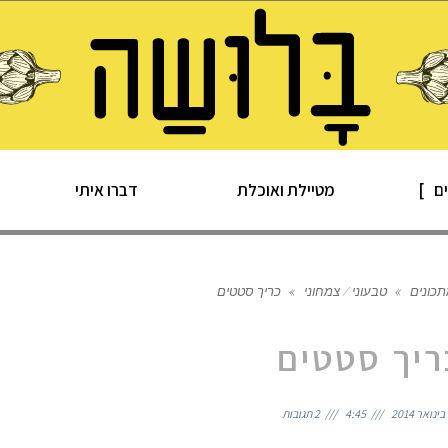
ם
מטיילת ואוכלת
דברו איתי
כונים
»
טבעוני / צמחוני
»
כריך סטטים
ריך סטטים
4:45
2 תגובות