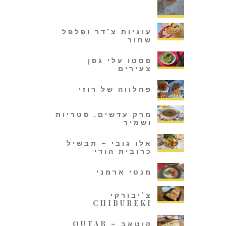
עוגיות צ'דר ופלפל
שחור
פסטו עלי גפן
צעירים
פחלווה של רוזי
מרק עדשים, פטריות
ושמיר
אלו גובי – תבשיל
כרובית הודי
מנטי ארמני
צ'יבורקי
CHIBUREKI
קוטאב – QUTAB