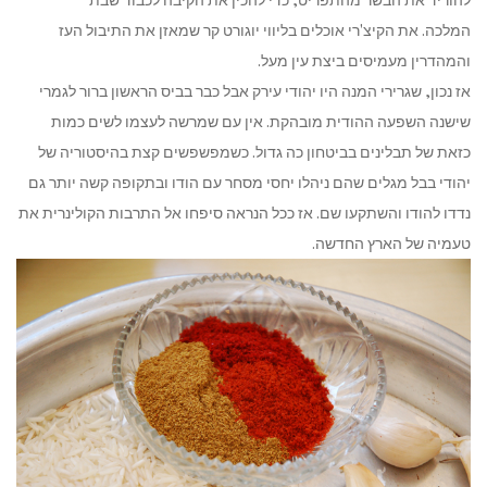
המלכה. את הקיצ'רי אוכלים בליווי יוגורט קר שמאזן את התיבול העז
והמהדרין מעמיסים ביצת עין מעל.
אז נכון, שגרירי המנה היו יהודי עירק אבל כבר בביס הראשון ברור לגמרי
שישנה השפעה ההודית מובהקת. אין עם שמרשה לעצמו לשים כמות
כזאת של תבלינים בביטחון כה גדול. כשמפשפשים קצת בהיסטוריה של
יהודי בבל מגלים שהם ניהלו יחסי מסחר עם הודו ובתקופה קשה יותר גם
נדדו להודו והשתקעו שם. אז ככל הנראה סיפחו אל התרבות הקולינרית את
טעמיה של הארץ החדשה.