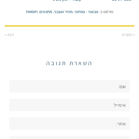
פורסם ב:
טבעוני / צמחוני
,
מהיר ועצבני
,
מתכונים
,
תוספות
« הקודם
הבא »
השארת תגובה
שם:
אימייל
אתר:
תגובה: