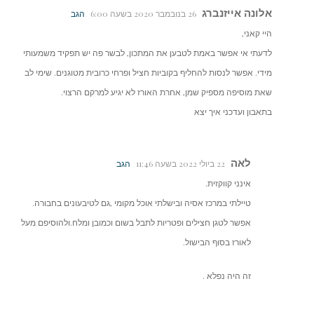
אלונה אייזנברג
26 בנובמבר 2020 בשעה 6:00
הגב
היי קאני,
לדעתי אי אפשר באמת לטבען את המתכון, לבשר פה יש תפקיד משמעותי
מידי. אפשר לנסות להחליף בקוביות חציל ופרחי כרובית מטוגנים. שימי לב
שאת מוסיפה מספיק שמן, אחרת האורז לא יגיע למרקם הרצוי.
בתאבון ועדכני איך יצא
לאה
22 ביולי 2022 בשעה 11:46
הגב
אינני קווקזית.
טיילתי במרכז אסיה ובישלתי אוכל מקומי ,גם לטיבעונים בחבורה.
אפשר לטגן חצילים ופטריות לתבל בשום וכמובן ומלח.ולהוסיפם מעל
לאורז בסוף הבישול.
זה היה נפלא .