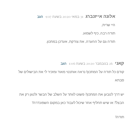
אלונה אייזנברג
31 במאי 2020 בשעה 9:17
הגב
היי שרית,
תודה רבה, כיף לשמוע.
תודה גם על ההערה, את צודקת, אעדכן במתכון.
קאני
26 בנובמבר 2020 בשעה 1:06
הגב
קודם כל תודה על המתכון! נראה אותנטי מאוד ומזכיר לי את הבישולים של
סבתא
יש דרך לטבען את המתכון? פשוט לוותר על השלב של הבשר ולטגן רק את
הבצל? או שיש תחליף אחר שיכול לעבוד כאן במקום השפונדרה?
תודה!