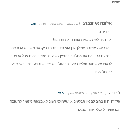
תודה!
אלונה אייזנברג
8 בנובמבר 2023 בשעה 13:30
הגב
היי דינה,
איזה כיף לשמוע שאת אוהבת את המתכון!
באורז עגול יש יותר עמילן ולכן הוא טיפה יותר דביק. אני מאוד אוהבת את
המרקם הזה. אם את מחליפה ביסמין לא הייתי משרה במים אבל אז צריך
לראות שלא חסר נוזלים בשלב הבישול. האורז יצא טיפה יותר "יבש" אבל
זה יכול לעבוד.
לבונה
19 בינואר 2024 בשעה 13:06
הגב
איך זה יהיה צהוב עם אין תבלינים או שיש ולא רשום לא מצאתי אשמח לתשובה
ועם אפשר לתבלין אחרי שמוכן