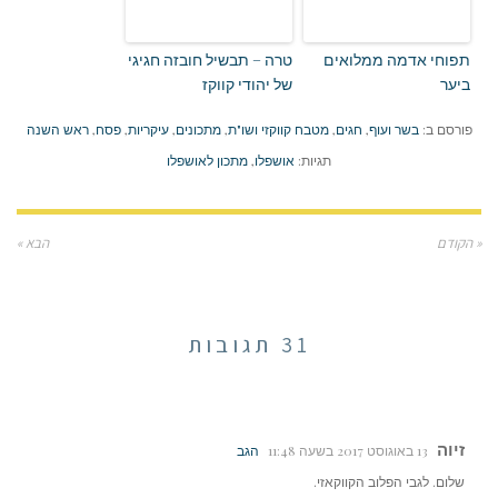
תפוחי אדמה ממלואים
טרה – תבשיל חובזה חגיגי
ביער
של יהודי קווקז
פורסם ב:
בשר ועוף
,
חגים
,
מטבח קווקזי ושו"ת
,
מתכונים
,
עיקריות
,
פסח
,
ראש השנה
תגיות:
אושפלו
,
מתכון לאושפלו
« הקודם
הבא »
31 תגובות
זיוה
13 באוגוסט 2017 בשעה 11:48
הגב
שלום. לגבי הפלוב הקווקאזי.