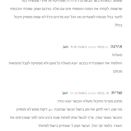
שאמור לצאת!!! בשר מבשלים ל פ ח ו ת שעתיים!! אז אחרי שעשיתי כמו
שרשמת, לקחתי את המנה והוספתי מים עם מלח, כורכום ושמן, שפכתי והכנסתי
לתנור בכלי מכוסה לשעתיים ואז הכל יצא מדהים ורך!! לא שמת מספיק תיבול
בכלל.
אירנה
13 במאי 2020 בשעה 8:58
הגב
מעולה!
החלפתי את השפונדרה בכבש. יוצא מעולה כל פעם ולא מפסיקה לקבל מחמאות
מכולם
שרית
28 במאי 2020 בשעה 17:35
הגב
מתכון מצויין! התיבול מעולה והבשר יוצא נהדר.
מה שכן, ראוי לתקן את זמן בישול הבשר שכתבת. 40 דקות ממש לא מספיק
(הבשר נשאר גומי). צריך לבשל אותו לפחות שעה ורבע/וחצי לפני שמכניסים את
האורז. כלומר סך הכל, הבשר זקוק ל-שעתיים בישול לפחות!