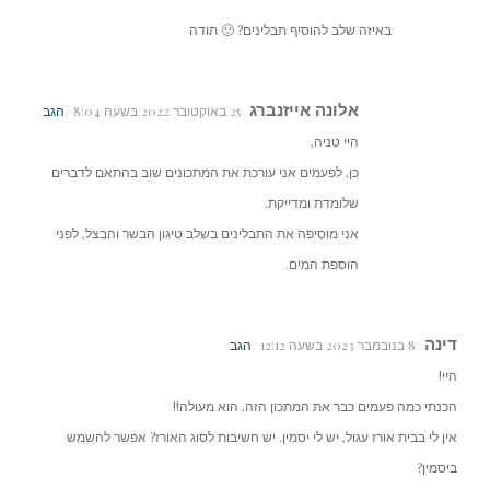
באיזה שלב להוסיף תבלינים? 🙂 תודה
אלונה אייזנברג
25 באוקטובר 2022 בשעה 8:04
הגב
היי טניה,
כן, לפעמים אני עורכת את המתכונים שוב בהתאם לדברים
שלומדת ומדייקת.
אני מוסיפה את התבלינים בשלב טיגון הבשר והבצל, לפני
הוספת המים.
דינה
8 בנובמבר 2023 בשעה 12:12
הגב
היי!
הכנתי כמה פעמים כבר את המתכון הזה, הוא מעולה!!
אין לי בבית אורז עגול, יש לי יסמין. יש חשיבות לסוג האורז? אפשר להשמש
ביסמין?