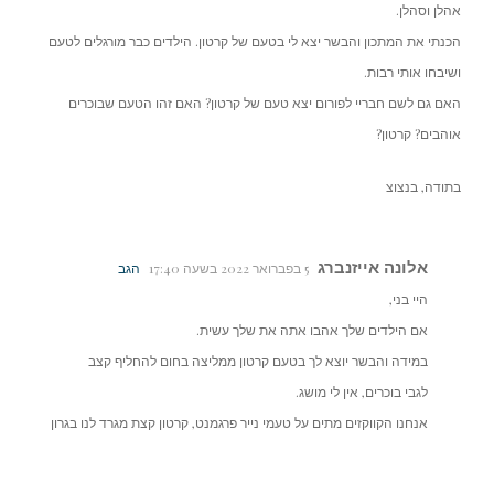
אהלן וסהלן.
הכנתי את המתכון והבשר יצא לי בטעם של קרטון. הילדים כבר מורגלים לטעם
ושיבחו אותי רבות.
האם גם לשם חבריי לפורום יצא טעם של קרטון? האם זהו הטעם שבוכרים
אוהבים? קרטון?
בתודה, בנצוצ
אלונה אייזנברג
5 בפברואר 2022 בשעה 17:40
הגב
היי בני,
אם הילדים שלך אהבו אתה את שלך עשית.
במידה והבשר יוצא לך בטעם קרטון ממליצה בחום להחליף קצב
לגבי בוכרים, אין לי מושג.
אנחנו הקווקזים מתים על טעמי נייר פרגמנט, קרטון קצת מגרד לנו בגרון