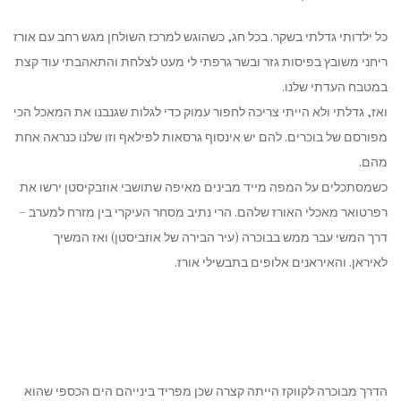
כל ילדותי גדלתי בשקר. בכל חג, כשהוגש למרכז השולחן מגש רחב עם אורז
ריחני משובץ בפיסות גזר ובשר גרפתי לי מעט לצלחת והתאהבתי עוד קצת
במטבח העדתי שלנו.
ואז, גדלתי ולא הייתי צריכה לחפור עמוק כדי לגלות שגנבנו את המאכל הכי
מפורסם של בוכרים. להם יש אינסוף גרסאות לפילאף וזו שלנו כנראה אחת
מהם.
כשמסתכלים על המפה מייד מבינים מאיפה שתושבי אוזבקיסטן ירשו את
רפרטואר מאכלי האורז שלהם. הרי נתיב מסחר העיקרי בין מזרח למערב –
דרך המשי עבר ממש בבוכרה (עיר הבירה של אוזביסטן) ואז המשיך
לאיראן. והאיראנים אלופים בתבשילי אורז.
הדרך מבוכרה לקווקז הייתה קצרה שכן מפריד בינייהם הים הכספי שהוא