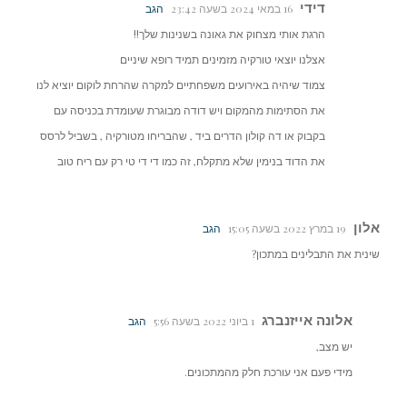
דידי
16 במאי 2024 בשעה 23:42
הגב
הרגת אותי מצחוק את גאונה בשנינות שלך!!
אצלנו יוצאי טורקיה מזמינים תמיד רופא שיניים
צמוד שיהיה באירועים משפחתיים למקרה שהרחת לוקום יוציא לנו
את הסתימות מהמקום ויש דודה מבוגרת שעומדת בכניסה עם
בקבוק או דה קולון הדרים ביד , שהבריחו מטורקיה , בשביל לרסס
את הדוד בנימין שלא מתקלח, זה כמו די די טי רק עם ריח טוב
אלון
19 במרץ 2022 בשעה 15:05
הגב
שינית את התבלינים במתכון?
אלונה אייזנברג
1 ביוני 2022 בשעה 5:56
הגב
יש מצב,
מידי פעם אני עורכת חלק מהמתכונים.