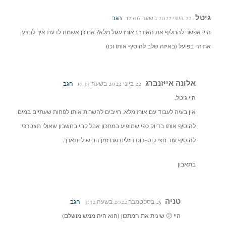
גיטל
22 ביוני 2022 בשעה 12:06
הגב
היי! אפשר להחליף את האורז באורז עגול מלא? אם כן אשמח לדעת איך לבצע
את זה בפועל (באיזה שלב להוסיף אותו וכו)
אלונה אייזנברג
22 ביוני 2022 בשעה 17:33
הגב
היי גיטל,
אין בעיה לעבוד עם אורז מלא. חייבים להשרות אותו לפחות שעתיים במים.
להוסיף אותו בדיוק כפי שמופיע במתכון אבל קחי בחשבון שאולי תצטרכי
להוסיף עוד חצי כוס-כוס נוזלים וגם זמן הבישול יתארך.
בתאבון
טניה
25 בספטמבר 2022 בשעה 9:32
הגב
היי 🙂 שינית את המתכון (הוא היה ממש מושלם)