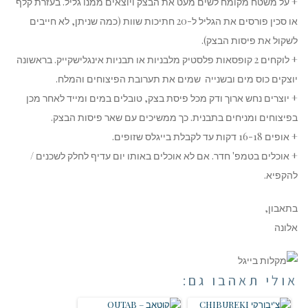
+ על משטח מקומח לשים מעט את הבצק ויוצאים ממנו גליל. בעזרת קלף
או סכין פורסים את הגליל ל-20 חתיכות שוות (כמה שניתן, לא חייבים
לשקול את פיסות הבצק).
+ לוקחים 2 קופסאות פלסטיק מלבניות או תבניות אינגלישקייק. בראשונה
יוצקים כוס מים ובשנייה שמים את תערובת הפיצוחים והמלח.
+ יוצרים נחש ארוך ודק מכל פיסת בצק, טובלים במים ומייד לאחר מכן
בפיצוחים ומניחים בתבנית. כך ממשיכים עם שאר פיסות הבצק.
+ אופים 16-18 דקות עד לקבלת בייגלס שזופים.
+ אוכלים בטמפ' חדר. אם לא אוכלים באותו יום עדיף לחלק לשכנים /
להקפיא.
בתאבון,
אלונה
אולי תאהבו גם: