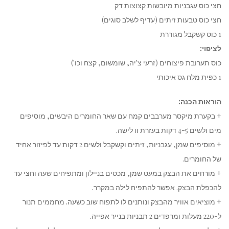
חצי כוס עגבניות מיובשות קצוצות דק
חצי כוס טבעות זיתים (עדיף לשלב סוגים)
1 כוס קשקבל מגוררת
לציפוי:
כוס תערובת פיצוחים (זרעי צ'יה, שומשום, קצח וכו')
1 כפית מלח גס איכותי
הוראות הכנה:
+ בקערת מיקסר מערבבים קמח עם שאר החומרים היבשים, מוסיפים
מים ולשים 4-5 דקות בעזרת וו לישה.
+ מוסיפים שמן, עגבניות, זיתים וקשקבל ולשים 2 דקות עד לפיזור אחיד
של החומרים.
+ מורחים את הבצק במעט שמן, מכסים בניילון ומתפיחים שעה וחצי עד
להכפלת הבצק. אפשר להתפיח לילה במקרר.
+ מוציאים אוויר מהבצק ונותנים לו לתפוח שוב כשעה. מחממים תנור
ל-220 מעלות ומרפדים 2 תבניות בנייר אפייה.