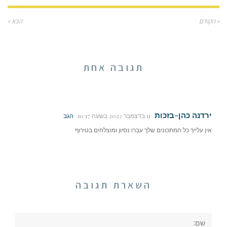
« הקודם
הבא »
תגובה אחת
ירדנה כהן-בזכות
11 בדצמבר 2022 בשעה 10:17
הגב
אין עלייך כל המתכונים שלך עברו נסיון ומוצלחים בטירוף
השארת תגובה
שם: